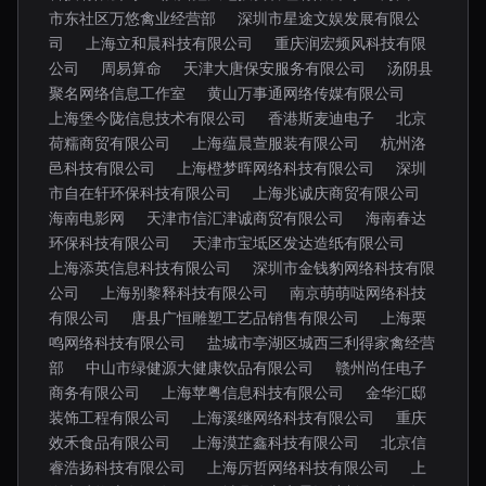
市东社区万悠禽业经营部
深圳市星途文娱发展有限公
司
上海立和晨科技有限公司
重庆润宏频风科技有限
公司
周易算命
天津大唐保安服务有限公司
汤阴县
聚名网络信息工作室
黄山万事通网络传媒有限公司
上海堡今陇信息技术有限公司
香港斯麦迪电子
北京
荷糯商贸有限公司
上海蕴晨萱服装有限公司
杭州洛
邑科技有限公司
上海橙梦晖网络科技有限公司
深圳
市自在轩环保科技有限公司
上海兆诚庆商贸有限公司
海南电影网
天津市信汇津诚商贸有限公司
海南春达
环保科技有限公司
天津市宝坻区发达造纸有限公司
上海添英信息科技有限公司
深圳市金钱豹网络科技有限
公司
上海别黎释科技有限公司
南京萌萌哒网络科技
有限公司
唐县广恒雕塑工艺品销售有限公司
上海栗
鸣网络科技有限公司
盐城市亭湖区城西三利得家禽经营
部
中山市绿健源大健康饮品有限公司
赣州尚任电子
商务有限公司
上海苹粤信息科技有限公司
金华汇邸
装饰工程有限公司
上海溪继网络科技有限公司
重庆
效禾食品有限公司
上海漠芷鑫科技有限公司
北京信
睿浩扬科技有限公司
上海厉哲网络科技有限公司
上