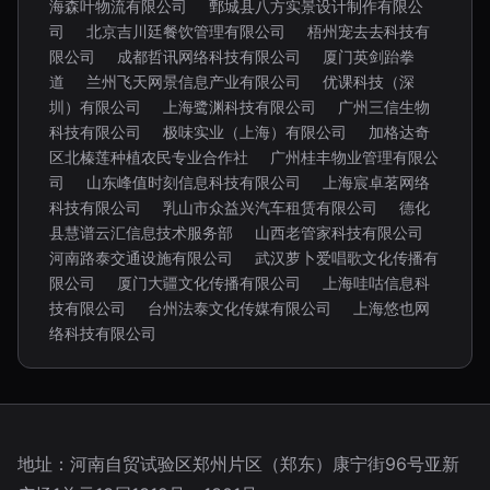
海森叶物流有限公司
鄄城县八方实景设计制作有限公
司
北京吉川廷餐饮管理有限公司
梧州宠去去科技有
限公司
成都哲讯网络科技有限公司
厦门英剑跆拳
道
兰州飞天网景信息产业有限公司
优课科技（深
圳）有限公司
上海鹭渊科技有限公司
广州三信生物
科技有限公司
极味实业（上海）有限公司
加格达奇
区北榛莲种植农民专业合作社
广州桂丰物业管理有限公
司
山东峰值时刻信息科技有限公司
上海宸卓茗网络
科技有限公司
乳山市众益兴汽车租赁有限公司
德化
县慧谱云汇信息技术服务部
山西老管家科技有限公司
河南路泰交通设施有限公司
武汉萝卜爱唱歌文化传播有
限公司
厦门大疆文化传播有限公司
上海哇咕信息科
技有限公司
台州法泰文化传媒有限公司
上海悠也网
络科技有限公司
地址：河南自贸试验区郑州片区（郑东）康宁街96号亚新